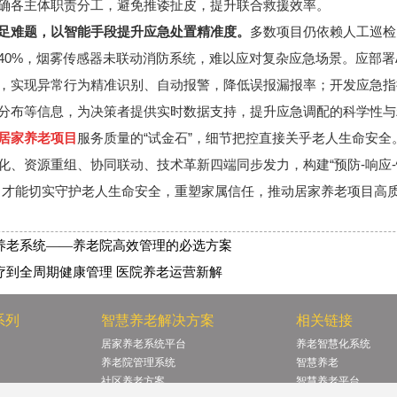
确各主体职责分工，避免推诿扯皮，提升联合救援效率。
足难题，以智能手段提升应急处置精准度。
多数项目仍依赖人工巡检
40%，烟雾传感器未联动消防系统，难以应对复杂应急场景。应部署A
，实现异常行为精准识别、自动报警，降低误报漏报率；开发应急指
分布等信息，为决策者提供实时数据支持，提升应急调配的科学性与
服务质量的“试金石”，细节把控直接关乎老人生命安
居家养老项目
化、资源重组、协同联动、技术革新四端同步发力，构建“预防-响应-
，才能切实守护老人生命安全，重塑家属信任，推动居家养老项目高
养老系统——养老院高效管理的必选方案
疗到全周期健康管理 医院养老运营新解
系列
智慧养老解决方案
相关链接
居家养老系统平台
养老智慧化系统
养老院管理系统
智慧养老
社区养老方案
智慧养老平台