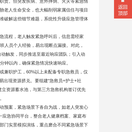
职责。但突发疾病、意外摔倒、火灾等紧急情
胁老人生命安全，也大幅削弱家属信任与项目
准破解这些细节难题，系统性升级应急管理体
急流程，老人触发紧急呼叫后，信息需经家
值班人员个人经验，易出现断点漏接。对此，
报自动触发，同步推送至最近响应团队；引入动
5分钟以内，确保紧急情况快速响应。
或兼职护工，60%以上未配备专职急救员，仅
易出现资源挤兑。要组建“急救员+护士+社
；建立资源蓄水池，与第三方急救机构签订优先
。
动预案，紧急场景下各自为战，如老人突发心
微信二
统一应急协同平台，整合老人健康档案、家庭布
部门实景模拟演练，重点磨合不同紧急场景下