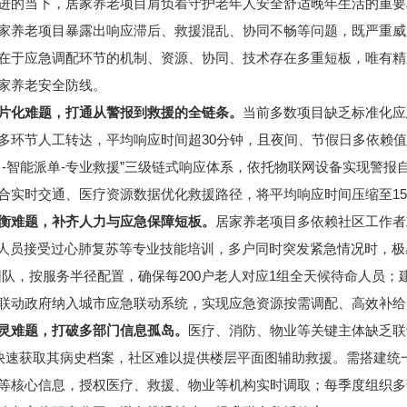
进的当下，居家养老项目肩负着守护老年人安全舒适晚年生活的重要
家养老项目暴露出响应滞后、救援混乱、协同不畅等问题，既严重威
在于应急调配环节的机制、资源、协同、技术存在多重短板，唯有精
家养老安全防线。
片化难题，打通从警报到救援的全链条。
当前多数项目缺乏标准化应
多环节人工转达，平均响应时间超30分钟，且夜间、节假日多依赖
叫-智能派单-专业救援”三级链式响应体系，依托物联网设备实现警
合实时交通、医疗资源数据优化救援路径，将平均响应时间压缩至1
衡难题，补齐人力与应急保障短板。
居家养老项目多依赖社区工作者
理人员接受过心肺复苏等专业技能培训，多户同时突发紧急情况时，极
团队，按服务半径配置，确保每200户老人对应1组全天候待命人员
联动政府纳入城市应急联动系统，实现应急资源按需调配、高效补给
灵难题，打破多部门信息孤岛。
医疗、消防、物业等关键主体缺乏联
法快速获取其病史档案，社区难以提供楼层平面图辅助救援。需搭建
等核心信息，授权医疗、救援、物业等机构实时调取；每季度组织多