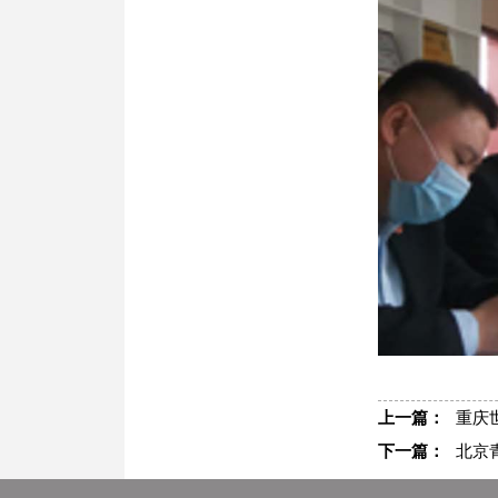
上一篇：
重庆
下一篇：
北京