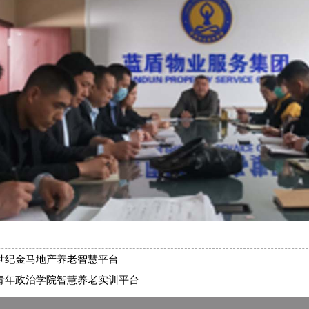
世纪金马地产养老智慧平台
青年政治学院智慧养老实训平台