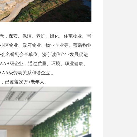
回顶部
养老，保安、保洁、养护、绿化、住宅物业、写
小区物业、政府物业、物业企业等。蓝盾物业
协会名誉副会长单位、济宁诚信企业发展促进
AAA级企业，通过质量、环境、职业健康、
AA级劳动关系和谐企业 。
，已覆盖28万+老年人。