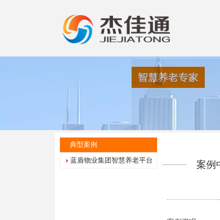
典型案例
蓝盾物业集团智慧养老平台
案例